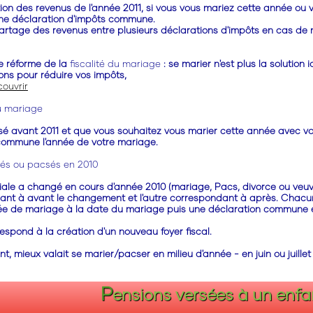
tion des revenus de l'année 2011, si vous vous mariez cette année ou
une déclaration d'impôts commune.
u partage des revenus entre plusieurs déclarations d'impôts en cas d
 réforme de la
fiscalité du mariage
: se marier n'est plus la solutio
tions pour réduire vos impôts,
couvrir
 mariage
sé avant 2011 et que vous souhaitez vous marier cette année avec v
commune l'année de votre mariage.
iés ou pacsés en 2010
iliale a changé en cours d'année 2010 (mariage, Pacs, divorce ou veu
ndant à avant le changement et l'autre correspondant à après. Chacu
nnée de mariage à la date du mariage puis une déclaration commune e
spond à la création d'un nouveau foyer fiscal.
, mieux valait se marier/pacser en milieu d'année - en juin ou juill
P
ensions versées à un enfa