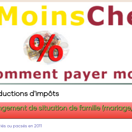
éductions d'impôts
gement de situation de famille (mariage, P
riés ou pacsés en 2011