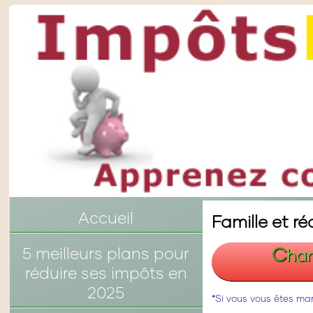
Accueil
Famille et r
C
5 meilleurs plans pour
han
réduire ses impôts en
2025
*Si vous vous êtes ma