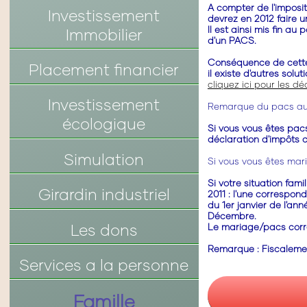
A compter de l'imposi
Investissement
devrez en 2012 faire 
Il est ainsi mis fin a
Immobilier
d'un PACS.
Conséquence de cette
Placement financier
il existe d'autres solu
cliquez ici pour les dé
Investissement
Remarque du pacs au
écologique
Si vous vous êtes pac
déclaration d'impôts 
Simulation
Si vous vous êtes mar
Si votre situation fam
Girardin industriel
2011 : l'une correspo
du 1er janvier de l'a
Décembre.
Les dons
Le mariage/pacs corre
Remarque : Fiscalement
Services a la personne
Famille