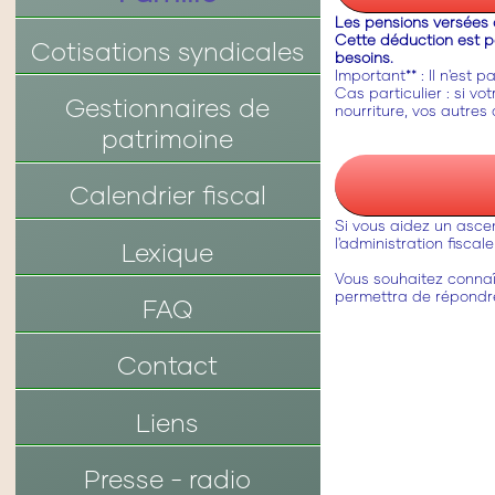
Les pensions versées à
Cette déduction est po
Cotisations syndicales
besoins.
Important** : Il n'est 
Cas particulier : si v
Gestionnaires de
nourriture, vos autres
patrimoine
Calendrier fiscal
Si vous aidez un asce
l'administration fisca
Lexique
Vous souhaitez connaî
permettra de répondre
FAQ
Contact
Liens
Presse - radio