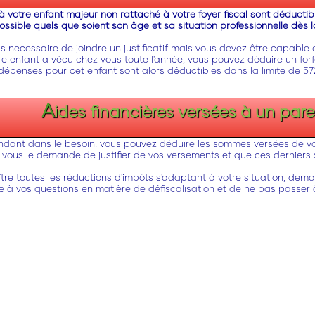
 votre enfant majeur non rattaché à votre foyer fiscal sont déductibl
ssible quels que soient son âge et sa situation professionnelle dès 
pas necessaire de joindre un justificatif mais vous devez être capable 
otre enfant a vécu chez vous toute l'année, vous pouvez déduire un fo
 dépenses pour cet enfant sont alors déductibles dans la limite de 5729
A
ides financières versées à un par
ndant dans le besoin, vous pouvez déduire les sommes versées de vo
le vous le demande de justifier de vos versements et que ces dernier
tre toutes les réductions d'impôts s'adaptant à votre situation, de
 à vos questions en matière de défiscalisation et de ne pas passer à